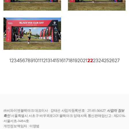
1
2
3
4
5
6
7
8
9
10
11
12
13
14
15
16
17
18
19
20
21
23
24
25
26
27
22
㈜비와이엔블랙야크 대표이사 : 강태선 사업자등록번호 : 211-81-56627
사업자 정보
확인
서울특별시 서초구 바우뫼로201 블랙야크 양재사옥 통신판매업신고 : 제2016-
서울서초-1484호
개인정보책임자 : 이영범