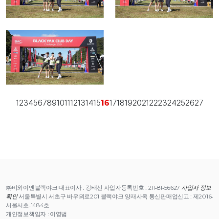
1
2
3
4
5
6
7
8
9
10
11
12
13
14
15
17
18
19
20
21
22
23
24
25
26
27
16
㈜비와이엔블랙야크 대표이사 : 강태선 사업자등록번호 : 211-81-56627
사업자 정보
확인
서울특별시 서초구 바우뫼로201 블랙야크 양재사옥 통신판매업신고 : 제2016-
서울서초-1484호
개인정보책임자 : 이영범