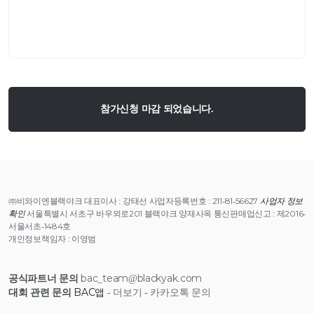
참가신청 마감 되었습니다.
㈜비와이엔블랙야크 대표이사 : 강태선 사업자등록번호 : 211-81-56627
사업자 정보
확인
서울특별시 서초구 바우뫼로201 블랙야크 양재사옥 통신판매업신고 : 제2016-
서울서초-1484호
개인정보책임자 : 이영범
공식파트너 문의
bac_team@blackyak.com
대회 관련 문의
BAC앱
- 더보기 - 카카오톡 문의